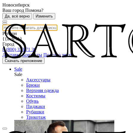
Новосибирск
Ваш город Помона?
Да, всё верно
Изменить
Регион
{{index}}
Город
8 (800) 333 71 30
Доставка
Контакты
Полезно знать
Скачать приложение
Sale
Sale
Аксессуары
Брюки
Верхняя одежда
Костюмы
Обувь
Пиджаки
Рубашки
Трикотаж