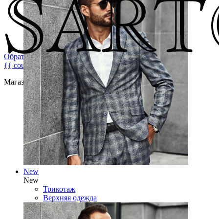
Обратная связь
{{ count }}
Магазин брендовой мужской одежды
New
New
Трикотаж
Верхняя одежда