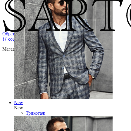
Обратная связь
{{ count }}
Магазин брендовой мужской одежды
New
New
Трикотаж