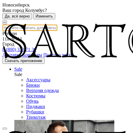
Новосибирск
Ваш город Колумбус?
Да, всё верно
Изменить
Регион
{{index}}
Город
8 (800) 333 71 30
Доставка
Контакты
Полезно знать
Скачать приложение
Sale
Sale
Аксессуары
Брюки
Верхняя одежда
Костюмы
Обувь
Пиджаки
Рубашки
Трикотаж