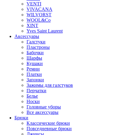
VENTI
VIVACANA
WILVORST
WOOL&Co
XINT
Yves Saint Laurent
Аксессуары
Галстуки
Пластроны
Бабочки
Шарфы
Кушаки
Ремни
Платки
Запонки
Зажимы для галстуков
Перчатки
Белье
Носки
Головные уборы
Все аксессуары
Брюки
Классические брюки
Повседневные брюки
Джинсы