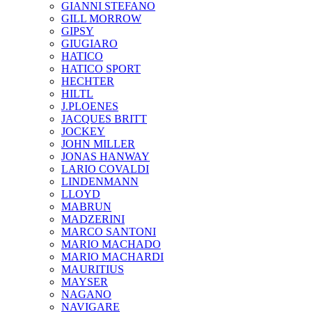
GIANNI STEFANO
GILL MORROW
GIPSY
GIUGIARO
HATICO
HATICO SPORT
HECHTER
HILTL
J.PLOENES
JAСQUES BRITT
JOCKEY
JOHN MILLER
JONAS HANWAY
LARIO COVALDI
LINDENMANN
LLOYD
MABRUN
MADZERINI
MARCO SANTONI
MARIO MACHADO
MARIO MACHARDI
MAURITIUS
MAYSER
NAGANO
NAVIGARE