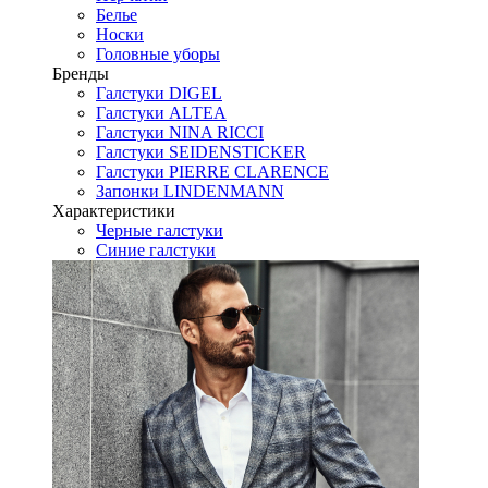
Белье
Носки
Головные уборы
Бренды
Галстуки DIGEL
Галстуки ALTEA
Галстуки NINA RICCI
Галстуки SEIDENSTICKER
Галстуки PIERRE CLARENCE
Запонки LINDENMANN
Характеристики
Черные галстуки
Синие галстуки