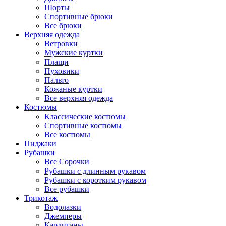
Шорты
Спортивные брюки
Все брюки
Верхняя одежда
Ветровки
Мужские куртки
Плащи
Пуховики
Пальто
Кожаные куртки
Все верхняя одежда
Костюмы
Классические костюмы
Спортивные костюмы
Все костюмы
Пиджаки
Рубашки
Все Сорочки
Рубашки с длинным рукавом
Рубашки с коротким рукавом
Все рубашки
Трикотаж
Водолазки
Джемперы
Кардиганы