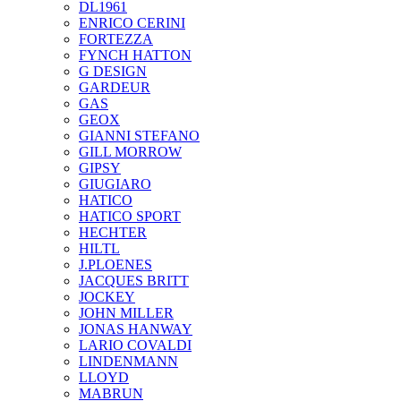
DL1961
ENRICO CERINI
FORTEZZA
FYNCH HATTON
G DESIGN
GARDEUR
GAS
GEOX
GIANNI STEFANO
GILL MORROW
GIPSY
GIUGIARO
HATICO
HATICO SPORT
HECHTER
HILTL
J.PLOENES
JAСQUES BRITT
JOCKEY
JOHN MILLER
JONAS HANWAY
LARIO COVALDI
LINDENMANN
LLOYD
MABRUN