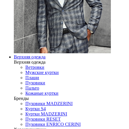
Верхняя одежда
Верхняя одежда
Ветровки
Мужские куртки
Плащи
Пуховики
Пальто
Кожаные куртки
Бренды
Пуховики MADZERINI
Куртки S4
Куртки MADZERINI
Пуховики RESET
Пуховики ENRICO CERINI