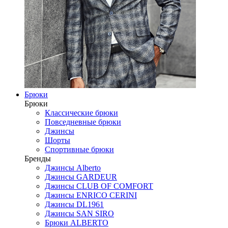
Брюки
Брюки
Классические брюки
Повседневные брюки
Джинсы
Шорты
Спортивные брюки
Бренды
Джинсы Alberto
Джинсы GARDEUR
Джинсы CLUB OF COMFORT
Джинсы ENRICO CERINI
Джинсы DL1961
Джинсы SAN SIRO
Брюки ALBERTO