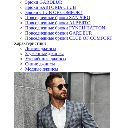
Брюки GARDEUR
Брюки SARTORIA CLUB
Брюки CLUB OF COMFORT
Повседневные брюки SAN SIRO
Повседневные брюки ALBERTO
Повседневные брюки FYNCH HATTON
Повседневные брюки GARDEUR
Повседневные брюки CLUB OF COMFORT
Характеристики
Летние джинсы
Зауженные джинсы
Утеплённые джинсы
Синие джинсы
Модные джинсы