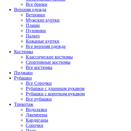
Все брюки
Верхняя одежда
Ветровки
Мужские куртки
Плащи
Пуховики
Пальто
Кожаные куртки
Все верхняя одежда
Костюмы
Классические костюмы
Спортивные костюмы
Все костюмы
Пиджаки
Рубашки
Все Сорочки
Рубашки с длинным рукавом
Рубашки с коротким рукавом
Все рубашки
Трикотаж
Водолазки
Джемперы
Кардиганы
Сорочки
Поло