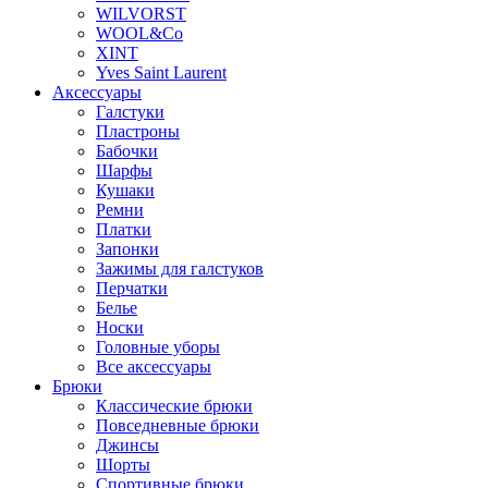
WILVORST
WOOL&Co
XINT
Yves Saint Laurent
Аксессуары
Галстуки
Пластроны
Бабочки
Шарфы
Кушаки
Ремни
Платки
Запонки
Зажимы для галстуков
Перчатки
Белье
Носки
Головные уборы
Все аксессуары
Брюки
Классические брюки
Повседневные брюки
Джинсы
Шорты
Спортивные брюки