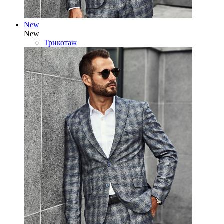
New
New
Трикотаж