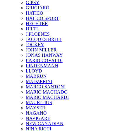
GIPSY
GIUGIARO
HATICO
HATICO SPORT
HECHTER
HILTL
J.PLOENES
JAСQUES BRITT
JOCKEY
JOHN MILLER
JONAS HANWAY
LARIO COVALDI
LINDENMANN
LLOYD
MABRUN
MADZERINI
MARCO SANTONI
MARIO MACHADO
MARIO MACHARDI
MAURITIUS
MAYSER
NAGANO
NAVIGARE
NEW CANADIAN
NINA RICCI