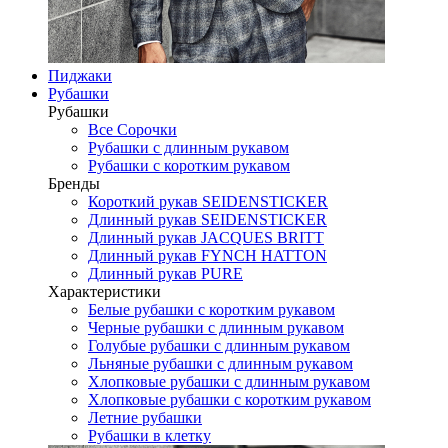
Пиджаки
Рубашки
Рубашки
Все Сорочки
Рубашки с длинным рукавом
Рубашки с коротким рукавом
Бренды
Короткий рукав SEIDENSTICKER
Длинный рукав SEIDENSTICKER
Длинный рукав JAСQUES BRITT
Длинный рукав FYNCH HATTON
Длинный рукав PURE
Характеристики
Белые рубашки с коротким рукавом
Черные рубашки с длинным рукавом
Голубые рубашки с длинным рукавом
Льняные рубашки с длинным рукавом
Хлопковые рубашки с длинным рукавом
Хлопковые рубашки с коротким рукавом
Летние рубашки
Рубашки в клетку