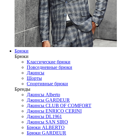
Брюки
Брюки
Классические брюки
Повседневные брюки
Джинсы
Шорты
Спортивные брюки
Бренды
Джинсы Alberto
Джинсы GARDEUR
Джинсы CLUB OF COMFORT
Джинсы ENRICO CERINI
Джинсы DL1961
Джинсы SAN SIRO
Брюки ALBERTO
Брюки GARDEUR