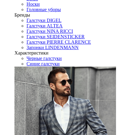
Носки
Головные уборы
Бренды
Галстуки DIGEL
Галстуки ALTEA
Галстуки NINA RICCI
Галстуки SEIDENSTICKER
Галстуки PIERRE CLARENCE
Запонки LINDENMANN
Характеристики
Черные галстуки
Синие галстуки