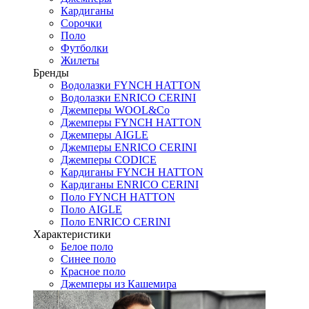
Кардиганы
Сорочки
Поло
Футболки
Жилеты
Бренды
Водолазки FYNCH HATTON
Водолазки ENRICO CERINI
Джемперы WOOL&Co
Джемперы FYNCH HATTON
Джемперы AIGLE
Джемперы ENRICO CERINI
Джемперы CODICE
Кардиганы FYNCH HATTON
Кардиганы ENRICO CERINI
Поло FYNCH HATTON
Поло AIGLE
Поло ENRICO CERINI
Характеристики
Белое поло
Синее поло
Красное поло
Джемперы из Кашемира