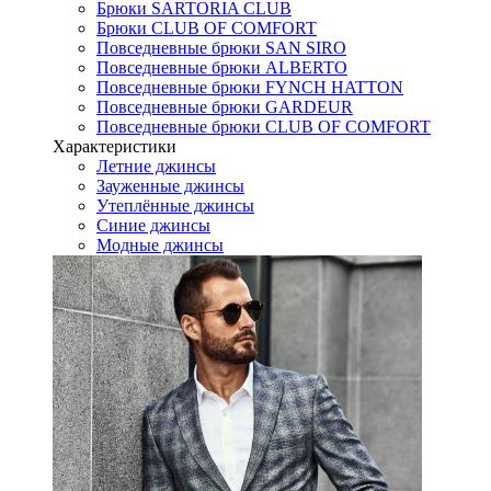
Брюки SARTORIA CLUB
Брюки CLUB OF COMFORT
Повседневные брюки SAN SIRO
Повседневные брюки ALBERTO
Повседневные брюки FYNCH HATTON
Повседневные брюки GARDEUR
Повседневные брюки CLUB OF COMFORT
Характеристики
Летние джинсы
Зауженные джинсы
Утеплённые джинсы
Синие джинсы
Модные джинсы