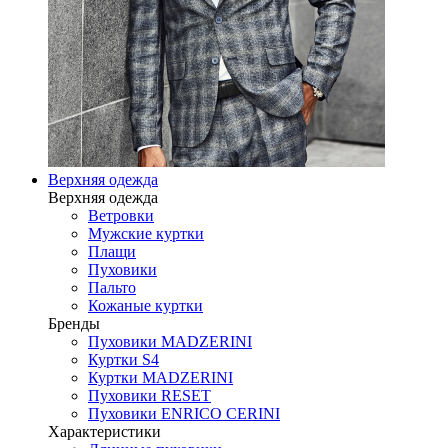
Верхняя одежда
Верхняя одежда
Ветровки
Мужские куртки
Плащи
Пуховики
Пальто
Кожаные куртки
Бренды
Пуховики MADZERINI
Куртки S4
Куртки MADZERINI
Пуховики RESET
Пуховики ENRICO CERINI
Характеристики