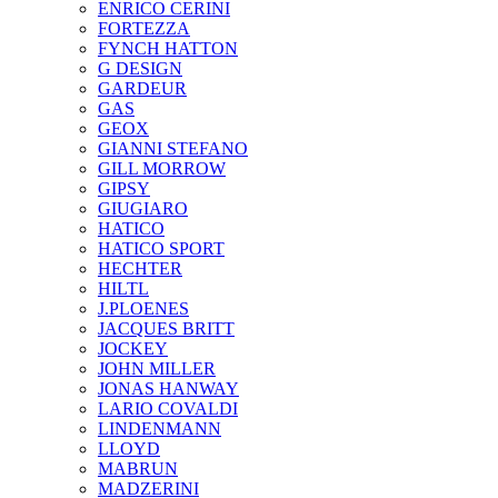
ENRICO CERINI
FORTEZZA
FYNCH HATTON
G DESIGN
GARDEUR
GAS
GEOX
GIANNI STEFANO
GILL MORROW
GIPSY
GIUGIARO
HATICO
HATICO SPORT
HECHTER
HILTL
J.PLOENES
JAСQUES BRITT
JOCKEY
JOHN MILLER
JONAS HANWAY
LARIO COVALDI
LINDENMANN
LLOYD
MABRUN
MADZERINI