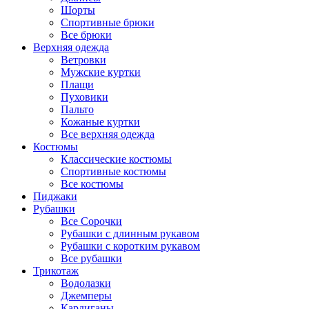
Шорты
Спортивные брюки
Все брюки
Верхняя одежда
Ветровки
Мужские куртки
Плащи
Пуховики
Пальто
Кожаные куртки
Все верхняя одежда
Костюмы
Классические костюмы
Спортивные костюмы
Все костюмы
Пиджаки
Рубашки
Все Сорочки
Рубашки с длинным рукавом
Рубашки с коротким рукавом
Все рубашки
Трикотаж
Водолазки
Джемперы
Кардиганы