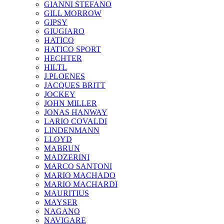
GIANNI STEFANO
GILL MORROW
GIPSY
GIUGIARO
HATICO
HATICO SPORT
HECHTER
HILTL
J.PLOENES
JAСQUES BRITT
JOCKEY
JOHN MILLER
JONAS HANWAY
LARIO COVALDI
LINDENMANN
LLOYD
MABRUN
MADZERINI
MARCO SANTONI
MARIO MACHADO
MARIO MACHARDI
MAURITIUS
MAYSER
NAGANO
NAVIGARE