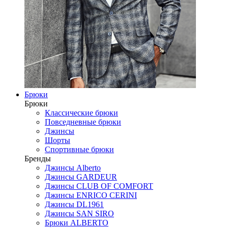
Брюки
Брюки
Классические брюки
Повседневные брюки
Джинсы
Шорты
Спортивные брюки
Бренды
Джинсы Alberto
Джинсы GARDEUR
Джинсы CLUB OF COMFORT
Джинсы ENRICO CERINI
Джинсы DL1961
Джинсы SAN SIRO
Брюки ALBERTO