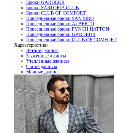
Брюки GARDEUR
Брюки SARTORIA CLUB
Брюки CLUB OF COMFORT
Повседневные брюки SAN SIRO
Повседневные брюки ALBERTO
Повседневные брюки FYNCH HATTON
Повседневные брюки GARDEUR
Повседневные брюки CLUB OF COMFORT
Характеристики
Летние джинсы
Зауженные джинсы
Утеплённые джинсы
Синие джинсы
Модные джинсы