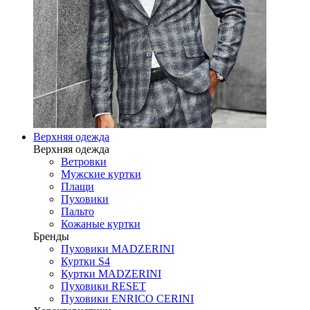
Верхняя одежда
Верхняя одежда
Ветровки
Мужские куртки
Плащи
Пуховики
Пальто
Кожаные куртки
Бренды
Пуховики MADZERINI
Куртки S4
Куртки MADZERINI
Пуховики RESET
Пуховики ENRICO CERINI