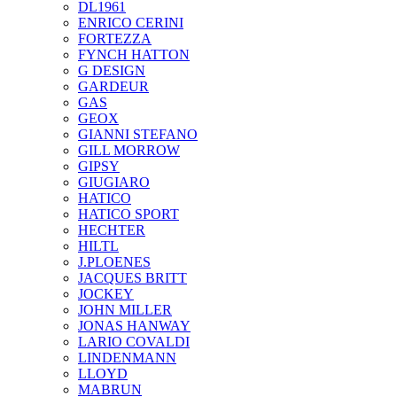
DL1961
ENRICO CERINI
FORTEZZA
FYNCH HATTON
G DESIGN
GARDEUR
GAS
GEOX
GIANNI STEFANO
GILL MORROW
GIPSY
GIUGIARO
HATICO
HATICO SPORT
HECHTER
HILTL
J.PLOENES
JAСQUES BRITT
JOCKEY
JOHN MILLER
JONAS HANWAY
LARIO COVALDI
LINDENMANN
LLOYD
MABRUN