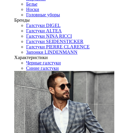
Белье
Носки
Головные уборы
Бренды
Галстуки DIGEL
Галстуки ALTEA
Галстуки NINA RICCI
Галстуки SEIDENSTICKER
Галстуки PIERRE CLARENCE
Запонки LINDENMANN
Характеристики
Черные галстуки
Синие галстуки