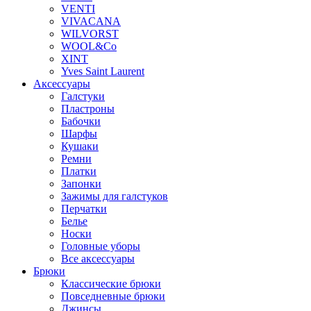
VENTI
VIVACANA
WILVORST
WOOL&Co
XINT
Yves Saint Laurent
Аксессуары
Галстуки
Пластроны
Бабочки
Шарфы
Кушаки
Ремни
Платки
Запонки
Зажимы для галстуков
Перчатки
Белье
Носки
Головные уборы
Все аксессуары
Брюки
Классические брюки
Повседневные брюки
Джинсы