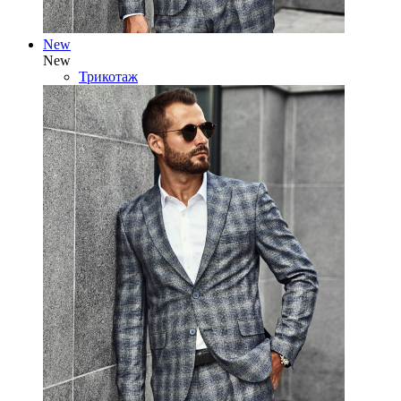
New
New
Трикотаж