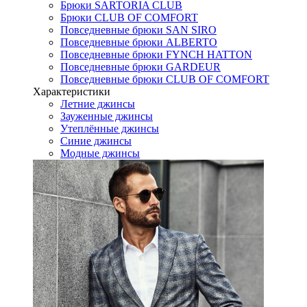
Брюки SARTORIA CLUB
Брюки CLUB OF COMFORT
Повседневные брюки SAN SIRO
Повседневные брюки ALBERTO
Повседневные брюки FYNCH HATTON
Повседневные брюки GARDEUR
Повседневные брюки CLUB OF COMFORT
Характеристики
Летние джинсы
Зауженные джинсы
Утеплённые джинсы
Синие джинсы
Модные джинсы