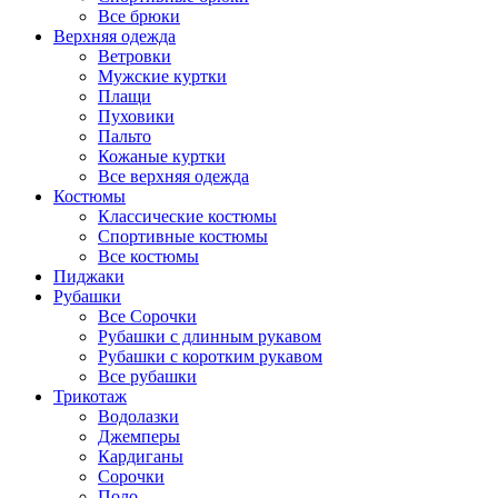
Все брюки
Верхняя одежда
Ветровки
Мужские куртки
Плащи
Пуховики
Пальто
Кожаные куртки
Все верхняя одежда
Костюмы
Классические костюмы
Спортивные костюмы
Все костюмы
Пиджаки
Рубашки
Все Сорочки
Рубашки с длинным рукавом
Рубашки с коротким рукавом
Все рубашки
Трикотаж
Водолазки
Джемперы
Кардиганы
Сорочки
Поло