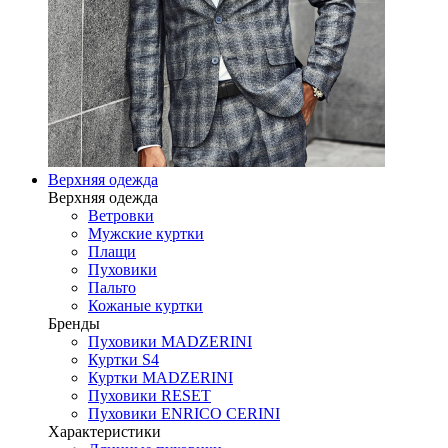
Верхняя одежда
Верхняя одежда
Ветровки
Мужские куртки
Плащи
Пуховики
Пальто
Кожаные куртки
Бренды
Пуховики MADZERINI
Куртки S4
Куртки MADZERINI
Пуховики RESET
Пуховики ENRICO CERINI
Характеристики