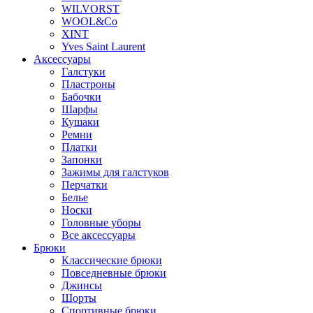
WILVORST
WOOL&Co
XINT
Yves Saint Laurent
Аксессуары
Галстуки
Пластроны
Бабочки
Шарфы
Кушаки
Ремни
Платки
Запонки
Зажимы для галстуков
Перчатки
Белье
Носки
Головные уборы
Все аксессуары
Брюки
Классические брюки
Повседневные брюки
Джинсы
Шорты
Спортивные брюки