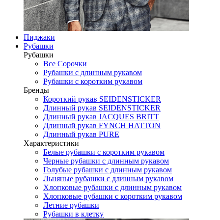
Пиджаки
Рубашки
Рубашки
Все Сорочки
Рубашки с длинным рукавом
Рубашки с коротким рукавом
Бренды
Короткий рукав SEIDENSTICKER
Длинный рукав SEIDENSTICKER
Длинный рукав JAСQUES BRITT
Длинный рукав FYNCH HATTON
Длинный рукав PURE
Характеристики
Белые рубашки с коротким рукавом
Черные рубашки с длинным рукавом
Голубые рубашки с длинным рукавом
Льняные рубашки с длинным рукавом
Хлопковые рубашки с длинным рукавом
Хлопковые рубашки с коротким рукавом
Летние рубашки
Рубашки в клетку