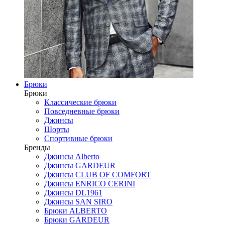
Брюки
Брюки
Классические брюки
Повседневные брюки
Джинсы
Шорты
Спортивные брюки
Бренды
Джинсы Alberto
Джинсы GARDEUR
Джинсы CLUB OF COMFORT
Джинсы ENRICO CERINI
Джинсы DL1961
Джинсы SAN SIRO
Брюки ALBERTO
Брюки GARDEUR