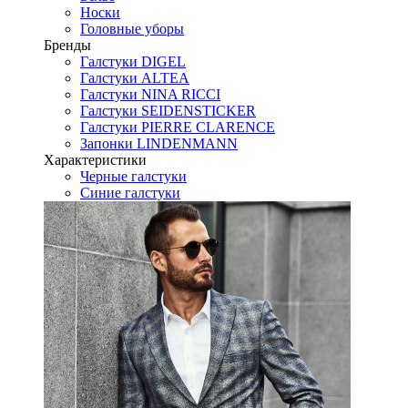
Носки
Головные уборы
Бренды
Галстуки DIGEL
Галстуки ALTEA
Галстуки NINA RICCI
Галстуки SEIDENSTICKER
Галстуки PIERRE CLARENCE
Запонки LINDENMANN
Характеристики
Черные галстуки
Синие галстуки