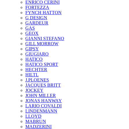
ENRICO CERINI
FORTEZZA
FYNCH HATTON
G DESIGN
GARDEUR
GAS
GEOX
GIANNI STEFANO
GILL MORROW
GIPSY
GIUGIARO
HATICO
HATICO SPORT
HECHTER
HILTL
J.PLOENES
JAСQUES BRITT
JOCKEY
JOHN MILLER
JONAS HANWAY
LARIO COVALDI
LINDENMANN
LLOYD
MABRUN
MADZERINI