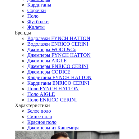
Кардиганы
Сорочки
Поло
Футболки
Жилеты
Бренды
Водолазки FYNCH HATTON
Водолазки ENRICO CERINI
Джемперы WOOL&Co
Джемперы FYNCH HATTON
Джемперы AIGLE
Джемперы ENRICO CERINI
Джемперы CODICE
Кардиганы FYNCH HATTON
Кардиганы ENRICO CERINI
Поло FYNCH HATTON
Поло AIGLE
Поло ENRICO CERINI
Характеристики
Белое поло
Синее поло
Красное поло
Джемперы из Кашемира