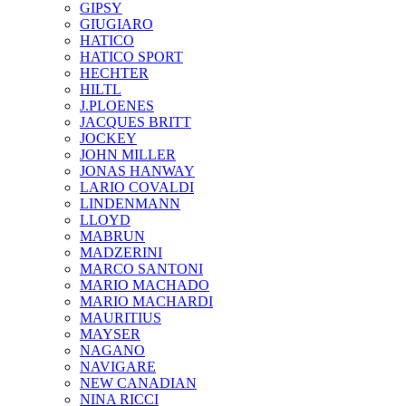
GIPSY
GIUGIARO
HATICO
HATICO SPORT
HECHTER
HILTL
J.PLOENES
JAСQUES BRITT
JOCKEY
JOHN MILLER
JONAS HANWAY
LARIO COVALDI
LINDENMANN
LLOYD
MABRUN
MADZERINI
MARCO SANTONI
MARIO MACHADO
MARIO MACHARDI
MAURITIUS
MAYSER
NAGANO
NAVIGARE
NEW CANADIAN
NINA RICCI